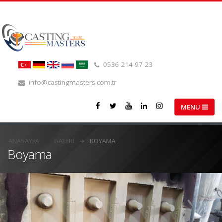
0536 214 97 23
info@castingmasters.com.tr
ANASAYFA
GALERI
BOYAMA
Boyama