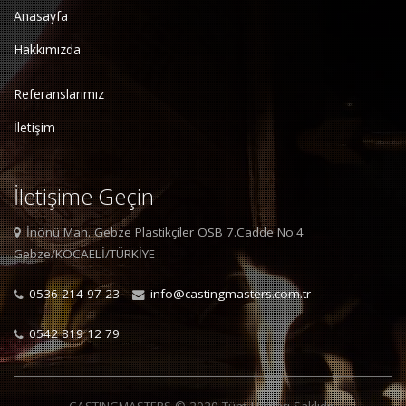
Anasayfa
Hakkımızda
Referanslarımız
İletişim
İletişime Geçin
İnönü Mah. Gebze Plastikçiler OSB 7.Cadde No:4
Gebze/KOCAELİ/TÜRKİYE
0536 214 97 23
info@castingmasters.com.tr
0542 819 12 79