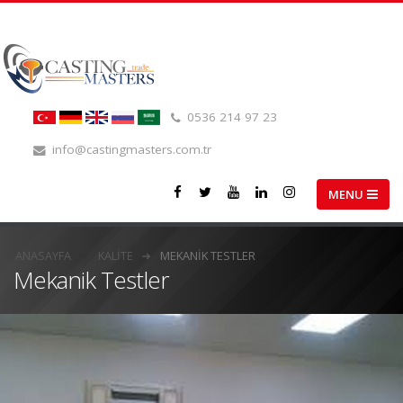
0536 214 97 23
info@castingmasters.com.tr
ANASAYFA
KALITE
MEKANIK TESTLER
Mekanik Testler