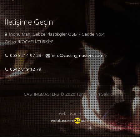
İletişime Geçin
İnönü Mah. Gebze Plastikçiler OSB 7.Cadde No:4
Gebze/KOCAELİ/TÜRKİYE
0536 214 97 23
info@castingmasters.com.tr
0542 819 12 79
CASTINGMASTERS © 2020 Tüm Hakları Saklıdır.
web tasarım