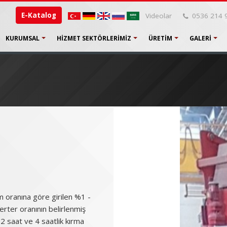
E-Katalog
Videolar
0536 214 
KURUMSAL
HIZMET SEKTÖRLERIMIZ
ÜRETIM
GALERI
m oranına göre girilen %1 -
rter oranının belirlenmiş
2 saat ve 4 saatlik kırma