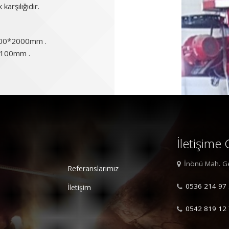
 karşılığıdır.
2500*2000mm .
0*100mm .
İletişime
İnönü Mah. Ge
Referanslarımız
0536 214 97
İletişim
0542 819 12