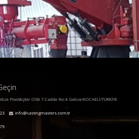
 Geçin
bze Plastikçiler OSB 7.Cadde No:4 Gebze/KOCAELİ/TÜRKİYE
 23
info@castingmasters.com.tr
 79