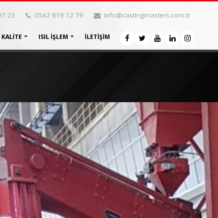
97 23
0542 819 12 79
info@castingmasters.com.tr
KALITE
ISIL İŞLEM
İLETIŞIM