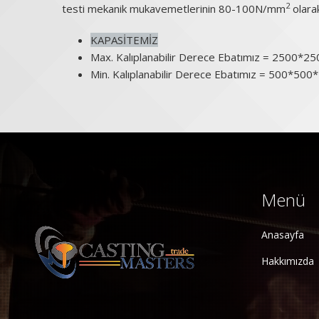
2
testi mekanik mukavemetlerinin 80-100N/mm
olarak
KAPASİTEMİZ
Max. Kalıplanabilir Derece Ebatımız = 2500*
Min. Kalıplanabilir Derece Ebatımız = 500*50
Menü
Anasayfa
Hakkımızda