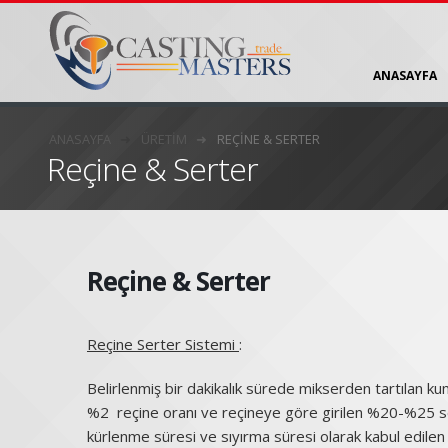
ANASAYFA
ANASAYFA
ÜRETIM
REÇINE & SERTER
Reçine & Serter
Reçine & Serter
Reçine Serter Sistemi
:
Belirlenmiş bir dakikalık sürede mikserden tartılan ku
%2 reçine oranı ve reçineye göre girilen %20-%25 se
kürlenme süresi ve sıyırma süresi olarak kabul edilen 