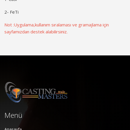
2- FeTi
Not :Uygulama,kullanım sıralaması ve gramajlama için
sayfamızdan destek alabilirsiniz.
Menü
Anasayfa