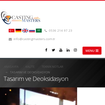
0536 214 97 23
info@castingmasters.com.tr
ANASAYFA
KALITE
TEKNIK NOTLAR
TASARIM VE DEOKSIDASYON
Tasarım ve Deoksidasyon