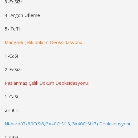
3-FeSiZr
4 -Argon Üfleme
5- FeTi
Manganlı çelik döküm Deoksidasyonu :
1-CaSi
2-FeSiZr
Paslanmaz Çelik Döküm Deoksidasyonu:
1-CaSi
2-FeTi
Ni-hard(Gx30CrSi6,Gx40CrSi13,Gx40CrSi17) Deoksidasyonu:
1-CaSi