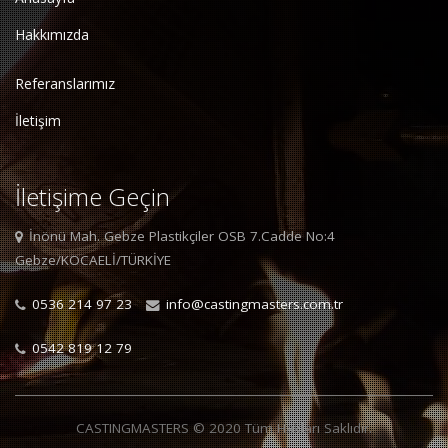
Hakkımızda
Referanslarımız
İletişim
İletişime Geçin
İnönü Mah. Gebze Plastikçiler OSB 7.Cadde No:4
Gebze/KOCAELİ/TÜRKİYE
0536 214 97 23
info@castingmasters.com.tr
0542 819 12 79
CASTINGMASTERS © 2020 Tüm Hakları Saklıdır.